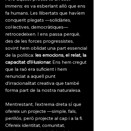
immens: es va esberlant allò que ens 
fa humans. Les llibertats que havíem 
conquerit plegats —solidàries, 
col·lectives, democràtiques— 
retrocedeixen. I ens passa perquè, 
des de les forces progressistes, 
sovint hem oblidat una part essencial 
de la política: 
les emocions, el relat, la 
capacitat d’il·lusionar.
 Ens hem cregut 
que la raó era suficient i hem 
renunciat a aquell punt 
d’irracionalitat creativa que també 
forma part de la nostra naturalesa.
Mentrestant, l’extrema dreta sí que 
ofereix un projecte —simple, fals, 
perillós, però projecte al cap i a la fi. 
Ofereix identitat, comunitat, 