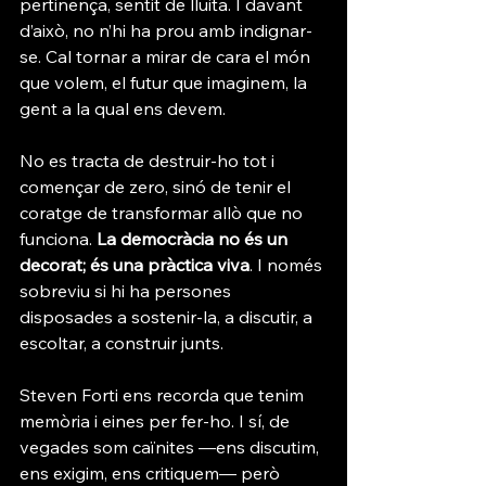
pertinença, sentit de lluita. I davant 
d’això, no n’hi ha prou amb indignar-
se. Cal tornar a mirar de cara el món 
que volem, el futur que imaginem, la 
gent a la qual ens devem.
No es tracta de destruir-ho tot i 
començar de zero, sinó de tenir el 
coratge de transformar allò que no 
funciona. 
La democràcia no és un 
decorat; és una pràctica viva
. I només 
sobreviu si hi ha persones 
disposades a sostenir-la, a discutir, a 
escoltar, a construir junts.
Steven Forti ens recorda que tenim 
memòria i eines per fer-ho. I sí, de 
vegades som caïnites —ens discutim, 
ens exigim, ens critiquem— però 