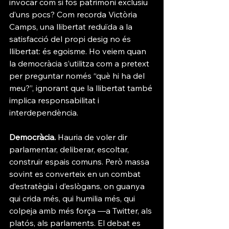
invocar com si fos patrimoni exclusiu 
d’uns pocs? Com recorda Victòria 
Camps, una llibertat reduïda a la 
satisfacció del propi desig no és 
llibertat: és egoisme. Ho veiem quan 
la democràcia s’utilitza com a pretext 
per preguntar només “què hi ha del 
meu?”, ignorant que la llibertat també 
implica responsabilitat i 
interdependència.
Democràcia.
 Hauria de voler dir 
parlamentar, deliberar, escoltar, 
construir espais comuns. Però massa 
sovint es converteix en un combat 
d’estratègia i d’eslògans, on guanya 
qui crida més, qui humilia més, qui 
colpeja amb més força —a Twitter, als 
platós, als parlaments. El debat es 