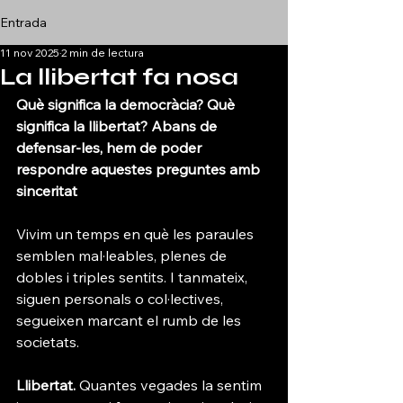
Entrada
11 nov 2025
2 min de lectura
La llibertat fa nosa
Què significa la democràcia? Què 
significa la llibertat? Abans de 
defensar-les, hem de poder 
respondre aquestes preguntes amb 
sinceritat
Vivim un temps en què les paraules 
semblen mal·leables, plenes de 
dobles i triples sentits. I tanmateix, 
siguen personals o col·lectives, 
segueixen marcant el rumb de les 
societats.
Llibertat.
 Quantes vegades la sentim 