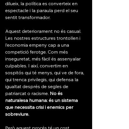
dilueix, la política es converteix en 
espectacle i la paraula perd el seu 
sentit transformador.
Aquest deteriorament no és casual. 
Les nostres estructures trontollen i 
l’economia empeny cap a una 
competició ferotge. Com més 
inseguretat, més fàcil és assenyalar 
culpables. I així, convertim en 
sospitós qui té menys, qui ve de fora, 
qui trenca privilegis, qui defensa la 
igualtat després de segles de 
patriarcat o racisme. 
No és 
naturalesa humana: és un sistema 
que necessita crisi i enemics per 
sobreviure.
Però aquest procés té un cost 