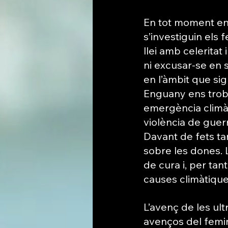
En tot moment ens
s’investiguin els f
llei amb celeritat 
ni excusar-se en s
en l’àmbit que sig
Enguany ens tro
emergència climàt
violència de guerr
Davant de fets ta
sobre les dones. 
de cura i, per tan
causes climàtiques
L’avenç de les ult
avenços del femini