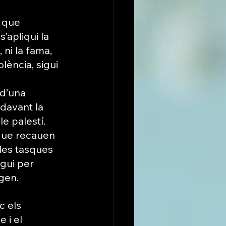
 que 
’apliqui la 
 ni la fama, 
lència, sigui 
d’una 
davant la 
e palestí. 
que recauen 
les tasques 
gui per 
igen.
c els 
 i el 