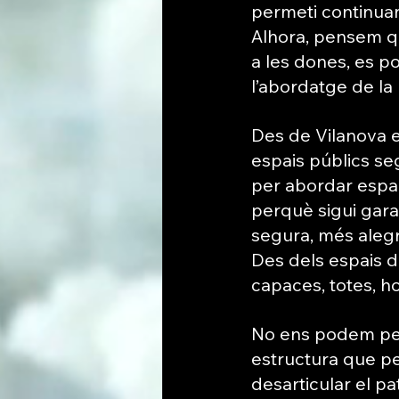
permeti continuan
Alhora, pensem qu
a les dones, es 
l’abordatge de la p
Des de Vilanova 
espais públics se
per abordar espai
perquè sigui gara
segura, més alegr
Des dels espais de
capaces, totes, h
No ens podem per
estructura que pe
desarticular el pat