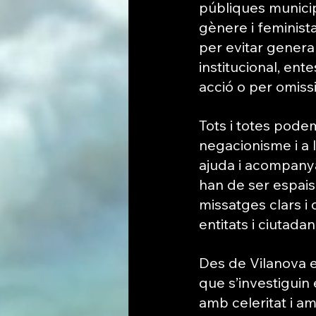
públiques municip
gènere i feminista
per evitar generar
institucional, ent
acció o per omissi
Tots i totes podem 
negacionisme i a 
ajuda i acompanya
han de ser espais
missatges clars i 
entitats i ciutadan
Des de Vilanova e
que s’investiguin e
amb celeritat i amb