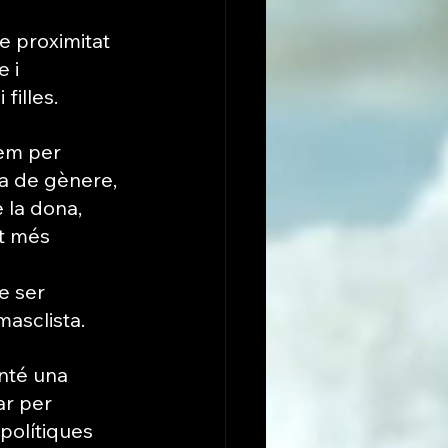
 proximitat 
 i 
filles.
em per 
a de gènere, 
 la dona, 
t més 
e ser 
masclista.
nté una 
ar per 
 polítiques 