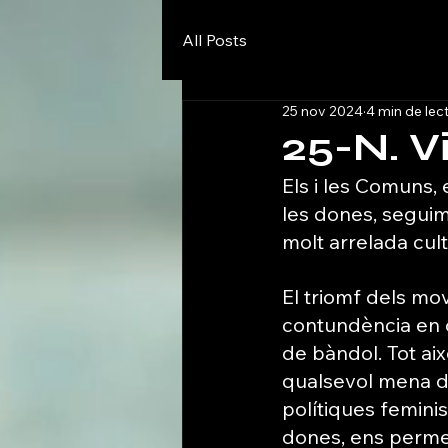
All Posts
25 nov 2024
4 min de lec
25-N. V
Els i les Comuns, e
les dones, seguim 
molt arrelada cul
El triomf dels mo
contundència en
de bàndol. Tot ai
qualsevol mena de
polítiques feminis
dones, ens perme