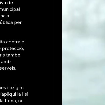
iva de 
municipal 
ncia 
ública per 
ita contra el 
 protecció, 
ris també 
i amb 
serveis, 
s i exigim 
pliqui la llei 
la fama, ni 