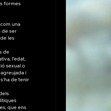
les formes 
s com una 
 de ser 
de les 
s de 
iva, l’edat, 
ció sexual o 
agreujada i 
s’ha de tenir 
dels 
ítiques 
nes, que ens 