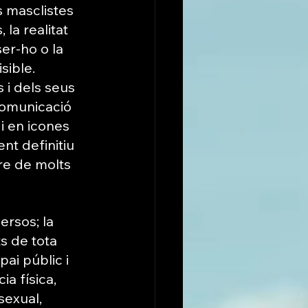
s masclistes 
la realitat 
er-ho o la 
sible.
i dels seus 
 comunicació 
 en icones 
nt definitiu 
re de molts 
rsos; la 
ts de tota 
ai públic i 
a física, 
sexual, 