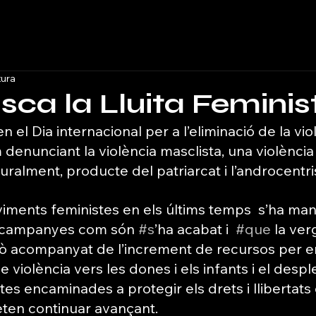
tura
isca la Lluita Feminis
n el Dia internacional per a l’eliminació de la vio
denunciant la violència masclista, una violència
turalment, producte del patriarcat i l’androcentr
viments feministes en els últims temps  s’ha man
 campanyes com són 
#s
’ha acabat i  
#que
 la ver
xò acompanyat de l’increment de recursos per er
 violència vers les dones i els infants i el des
tes encaminades a protegir els drets i llibertats 
ten continuar avançant.