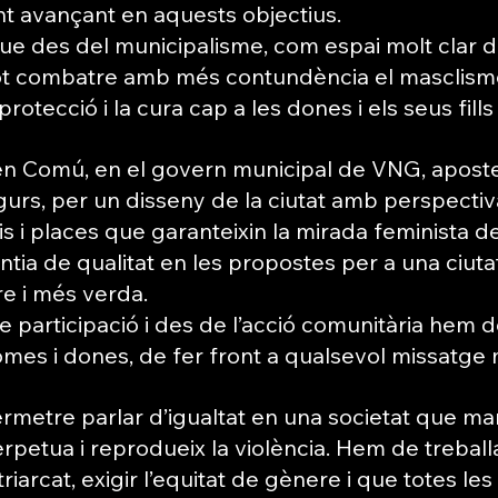
t avançant en aquests objectius.
e des del municipalisme, com espai molt clar de
pot combatre amb més contundència el masclisme
rotecció i la cura cap a les dones i els seus fills i 
en Comú, en el govern municipal de VNG, apost
gurs, per un disseny de la ciutat amb perspectiv
s i places que garanteixin la mirada feminista de
ntia de qualitat en les propostes per a una ciuta
e i més verda.
 participació i des de l’acció comunitària hem d
omes i dones, de fer front a qualsevol missatge 
metre parlar d’igualtat en una societat que ma
rpetua i reprodueix la violència. Hem de treball
riarcat, exigir l’equitat de gènere i que totes les