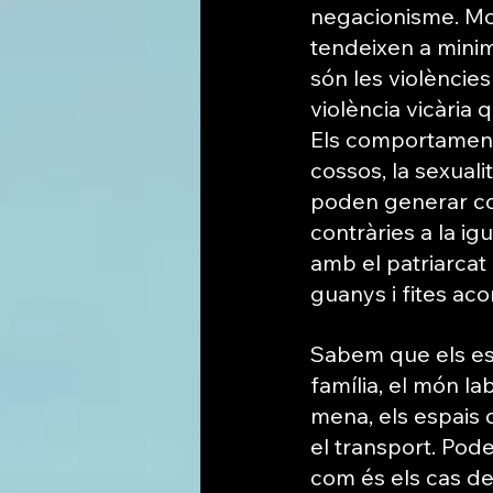
negacionisme. Molt
tendeixen a minimi
són les violències
violència vicària
Els comportaments
cossos, la sexuali
poden generar com
contràries a la ig
amb el patriarcat
guanys i fites ac
Sabem que els esp
família, el món lab
mena, els espais c
el transport. Pod
com és els cas de 