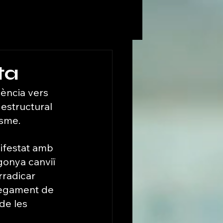
ta
lència vers 
 estructural 
isme.
ifestat amb 
gonya canviï 
radicar 
plegament de 
de les 