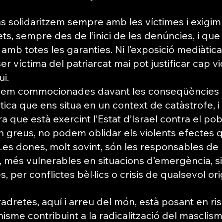
 solidaritzem sempre amb les víctimes i exigim
ets, sempre des de l’inici de les denúncies, i que s
i amb totes les garanties. Ni l’exposició mediàtica,
er víctima del patriarcat mai pot justificar cap vio
ui.
bem commocionades davant les conseqüències 
ica que ens situa en un context de catàstrofe, i 
a que està exercint l’Estat d’Israel contra el pobl
n greus, no podem oblidar els violents efectes 
Les dones, molt sovint, són les responsables de 
t, més vulnerables en situacions d’emergència, si
, per conflictes bèl·lics o crisis de qualsevol or
radretes, aquí i arreu del món, està posant en ris
sme contribuint a la radicalització del masclisme