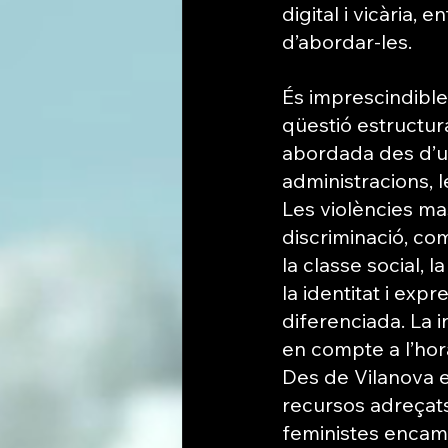
digital i vicària,
d’abordar-les.
És imprescindible 
qüestió estructur
abordada des d’un
administracions, les
Les violències ma
discriminació, com 
la classe social, l
la identitat i ex
diferenciada. La i
en compte a l’hor
Des de Vilanova 
recursos adreçats
feministes encamin