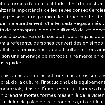
es formes d’actuar, actituds, i fins i tot costum
tzar la importància de les seves conseqüències, 
 i agressions que pateixen les dones pel fer de s
 que, malauradament, s’ha fet cada vegada més vi
 de menyspreu o de ridiculització de les dones 
tzació excessiva de la societat i dels mitjans de
 a referents, persones convertides en símbol i
ualtat i als feminismes,  que dificulten el trencame
 i són una amenaça de retrocés, una marxa enre
onseguides.
ais on es donen les actituds masclistes són dive
oral, de la cultura, l’institucional, els equipamen
omercials, dins de l’àmbit esportiu i també a l’esp
en prendre moltes formes més enllà de la violènci
la violència psicològica, econòmica, obstètrica, 