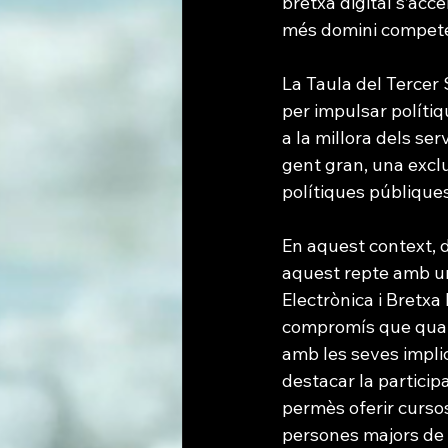
bretxa digital s’acc
més domini competenc
La Taula del Tercer 
per impulsar polítiqu
a la millora dels ser
gent gran, una exclu
polítiques públiques
En aquest context, d
aquest repte amb una
Electrònica i Bretxa
compromís que quals
amb les seves implic
destacar la particip
permès oferir cursos
persones majors de 