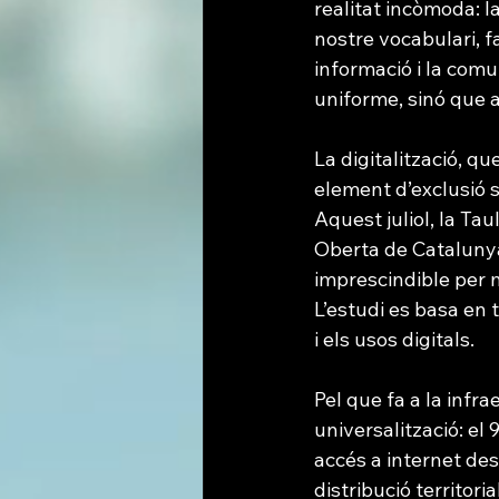
realitat incòmoda: l
nostre vocabulari, fa
informació i la comu
uniforme, sinó que a
La digitalització, q
element d’exclusió s
Aquest juliol, la Tau
Oberta de Catalunya 
imprescindible per m
L’estudi es basa en 
i els usos digitals.
Pel que fa a la infr
universalització: el 
accés a internet des
distribució territor