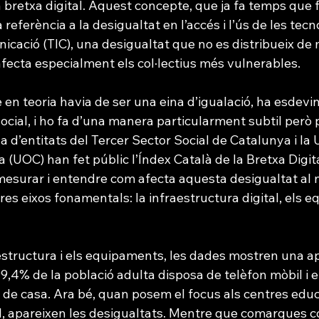
a bretxa digital. Aquest concepte, que ja fa temps que 
 referència a la desigualtat en l’accés i l’ús de les tecn
nicació (TIC), una desigualtat que no es distribueix de
fecta especialment els col·lectius més vulnerables.
ue en teoria havia de ser una eina d’igualació, ha esdev
ocial, i ho fa d’una manera particularment subtil però p
la d’entitats del Tercer Sector Social de Catalunya i la 
(UOC) han fet públic l’Índex Català de la Bretxa Digita
esurar i entendre com afecta aquesta desigualtat al nos
tres eixos fonamentals: la infraestructura digital, els 
aestructura i els equipaments, les dades mostren una a
99,4% de la població adulta disposa de telèfon mòbil i e
 de casa. Ara bé, quan posem el focus als centres educat
ial, apareixen les desigualtats. Mentre que comarques c