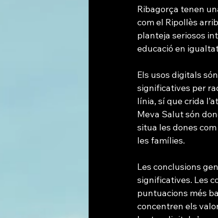
Ribagorça tenen una
com el Ripollès arrib
planteja seriosos int
educació en igualtat
Els usos digitals só
significatives per r
línia, sí que crida l
Meva Salut són dones
situa les dones com 
les famílies.
Les conclusions gener
significatives. Les
puntuacions més bai
concentren els valor