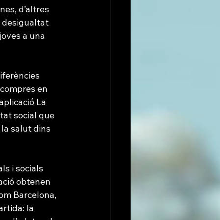
es, d’altres 
a desigualtat 
 joves a una 
iferències 
s compres en 
aplicació La 
tat social que 
la salut dins 
s i socials 
ació obtenen 
com Barcelona, 
tida: la 