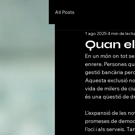
All Posts
1 ago 2025
4 min de lectu
Quan el
En un món on tot sem
enrere. Persones qu
gestió bancària perq
Aquesta exclusió no 
vida de milers de ciu
és una qüestió de dr
L’expansió de les n
promeses de democrat
l’oci i als serveis. 