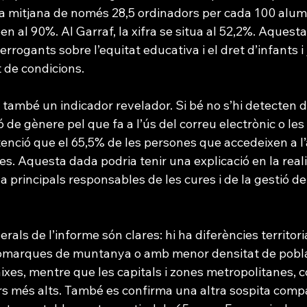
 mitjana de només 28,5 ordinadors per cada 100 alumn
en al 90%. Al Garraf, la xifra se situa al 52,2%. Aquest
errogants sobre l’equitat educativa i el dret d’infants i
 de condicions.
n també un indicador revelador. Si bé no s’hi detecten d
aó de gènere pel que fa a l’ús del correu electrònic o le
’atenció que el 65,5% de les persones que accedeixen a l’
. Aquesta dada podria tenir una explicació en la reali
a principals responsables de les cures i de la gestió de 
als de l’informe són clares: hi ha diferències territorial
 comarques de muntanya o amb menor densitat de pobl
xes, mentre que les capitals i zones metropolitanes, 
s més alts. També es confirma una altra sospita compar