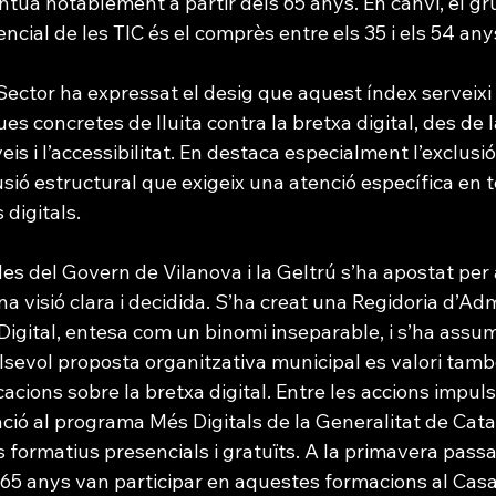
entua notablement a partir dels 65 anys. En canvi, el g
ial de les TIC és el comprès entre els 35 i els 54 any
Sector ha expressat el desig que aquest índex serveixi
es concretes de lluita contra la bretxa digital, des de l
veis i l’accessibilitat. En destaca especialment l’exclusió 
sió estructural que exigeix una atenció específica en t
 digitals.
es del Govern de Vilanova i la Geltrú s’ha apostat per 
 visió clara i decidida. S’ha creat una Regidoria d’Adm
 Digital, entesa com un binomi inseparable, i s’ha assumi
evol proposta organitzativa municipal es valori també
acions sobre la bretxa digital. Entre les accions impuls
ació al programa Més Digitals de la Generalitat de Cat
 formatius presencials i gratuïts. A la primavera passa
65 anys van participar en aquestes formacions al Casa