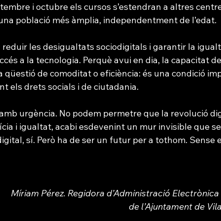
etembre i octubre els cursos s’estendran a altres centres
a una població més àmplia, independentment de l’edat.
 reduir les desigualtats sociodigitals i garantir la igualt
ccés a la tecnologia. Perquè avui en dia, la capacitat de
qüestió de comoditat o eficiència: és una condició imp
t els drets socials i de ciutadania.
r amb urgència. No podem permetre que la revolució dig
cia i igualtat, acabi esdevenint un mur invisible que se
 digital, sí. Però ha de ser un futur per a tothom. Sense 
Míriam Pérez. Regidora d’Administració Electrònica i
de l’Ajuntament de Vila