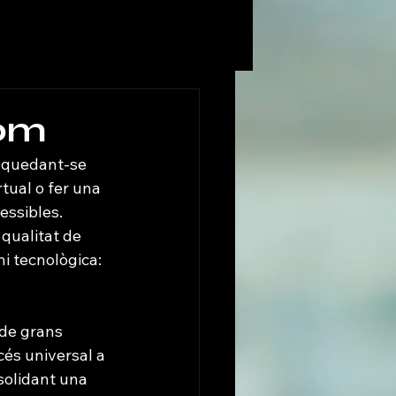
hom
a quedant-se 
tual o fer una 
essibles. 
qualitat de 
ni tecnològica: 
 de grans 
cés universal a 
nsolidant una 