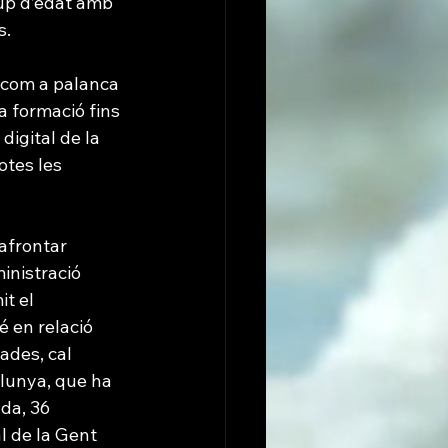
rup d’edat amb 
s.
 com a palanca 
a formació fins 
digital de la 
otes les 
afrontar 
inistració 
t el 
 en relació 
ades, cal 
alunya, que ha 
da, 36 
l de la Gent 