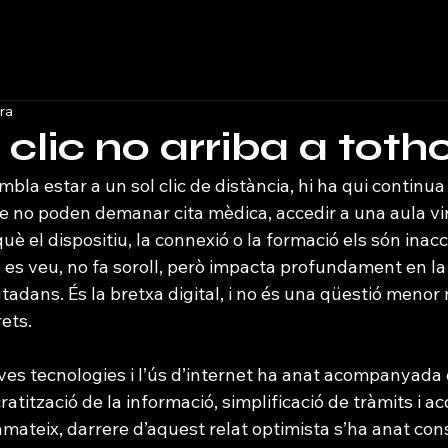
ra
 clic no arriba a tot
bla estar a un sol clic de distància, hi ha qui continu
e no poden demanar cita mèdica, accedir a una aula vir
uè el dispositiu, la connexió o la formació els són inacc
es veu, no fa soroll, però impacta profundament en la 
tadans. És la bretxa digital, i no és una qüestió menor 
ets.
oves tecnologies i l’ús d’internet ha anat acompanyada
ització de la informació, simplificació de tràmits i ac
Tanmateix, darrere d’aquest relat optimista s’ha anat co