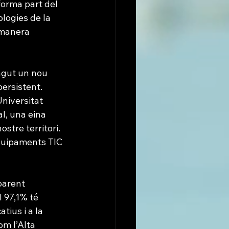
forma part del 
ologies de la 
 manera 
ingut un nou 
ersistent. 
Universitat 
l, una eina 
tre territori. 
equipaments TIC 
parent 
l 97,1% té 
ius i a la 
om l’Alta 