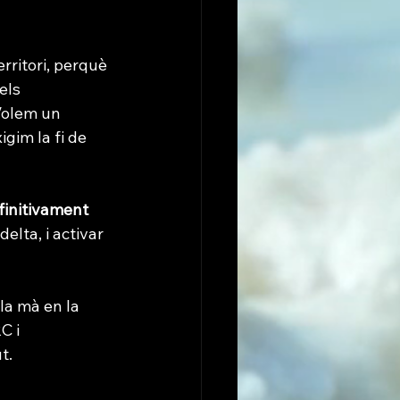
rritori, perquè 
els 
Volem un 
gim la fi de 
finitivament 
elta, i activar 
la mà en la 
C i 
t.