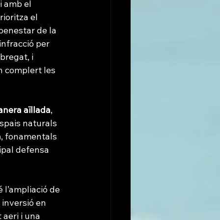
 amb el 
rioritza el 
benestar de la 
nfracció per 
regat, i 
n complert les 
nera aïllada
, 
spais naturals 
à
, fonamentals 
cipal defensa 
 l’ampliació de 
 inversió en 
aeri i una 