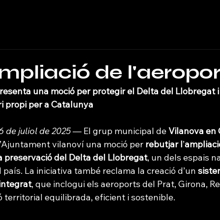
a
ampliació de l'aeropor
esenta una moció per protegir el Delta del Llobregat i
i propi per a Catalunya
 6 de juliol de 2025
 — El grup municipal de 
Vilanova en
l’Ajuntament vilanoví una moció per 
rebutjar l
’
ampliaci
a preservació del Delta del Llobregat
, un dels espais n
l país. La iniciativa també reclama la creació d’un 
siste
integrat
, que inclogui els aeroports del Prat, Girona, Re
territorial equilibrada, eficient i sostenible.