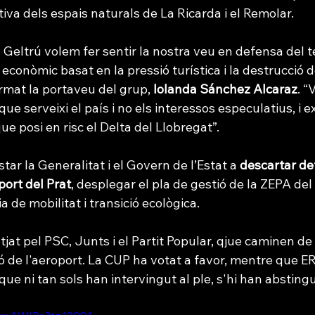
tiva dels espais naturals de La Ricarda i el Remolar.
a Geltrú volem fer sentir la nostra veu en defensa del te
onòmic basat en la pressió turística i la destrucció d
rmat la portaveu del grup, 
Iolanda Sánchez Alcaraz
. “
e serveixi el país i no els interessos especulatius, i exi
ue posi en risc el Delta del Llobregat”.
tar la Generalitat i el Govern de l’Estat a 
descartar de
port del Prat
, desplegar el pla de gestió de la ZEPA del d
 de mobilitat i transició ecològica. 
tjat pel PSC, Junts i el Partit Popular, qjue caminen de 
 de l'aeroport. La CUP ha votat a favor, mentre que ER
 ni tan sols han intervingut al ple, s'hi han abstingu