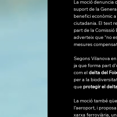
La moció denuncia q
suport de la General
benefici econòmic a 
ciutadania. El text 
part de la Comissió 
adverteix que “no es
mesures compensatòr
Segons Vilanova en 
ja que forma part d’
com el 
delta del Foix
per a la biodiversita
que 
protegir el delt
La moció també qües
l’aeroport, i propos
xarxa ferroviària, un