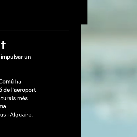
t
 impulsar un 
 Comú
 ha 
ó de l
’
aeroport 
aturals més 
ma 
us i Alguaire, 