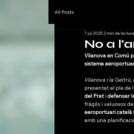
All Posts
7 jul 2025
2 min de lectur
No a l'
Vilanova en Comú pr
sistema aeroportuar
Vilanova i la Geltrú,
presentat al ple de 
del Prat
 i 
defensar l
fràgils i valuosos de
aeroportuari català 
amb una planificació 