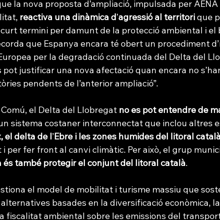
ue la nova proposta d’ampliació, impulsada per AENA i
itat, 
reactiva una dinàmica d
’
agressió al territori
 que p
curt termini per damunt de la protecció ambiental i el 
recorda que Espanya encara té obert un procediment d’i
Europea per la degradació continuada del Delta del Llob
 pot justificar una nova afectació quan encara no s’ha
ies pendents de l’anterior ampliació”.
Comú, el Delta del Llobregat 
no es pot entendre de ma
un sistema costaner interconnectat que inclou altres e
, el delta de l
’
Ebre i les zones humides del litoral catal
t i per fer front al canvi climàtic. Per això, el grup muni
a és també protegir el conjunt del litoral català
.
tiona el model de mobilitat i turisme massiu que sosté
a alternatives basades en la diversificació econòmica, la
a fiscalitat ambiental sobre les emissions del transport 