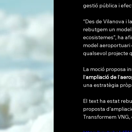
gestió pública i efec
“Des de Vilanova i l
rebutgem un model ec
ecosistemes”, ha afi
model aeroportuari qu
qualsevol projecte q
La moció proposa ins
l
’
ampliació de l
’
aero
una estratègia pròpia
El text ha estat rebu
proposta d'ampliació
Transformem VNG, que